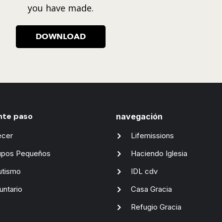
you have made.
DOWNLOAD
nte paso
navegación
ecer
Lifemissions
upos Pequeños
Haciendo Iglesia
utismo
IDL cdv
untario
Casa Gracia
Refugio Gracia