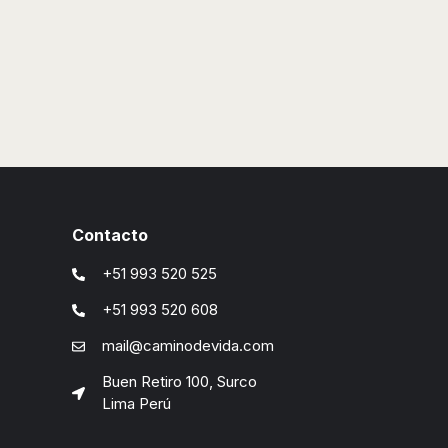
Contacto
+51 993 520 525
+51 993 520 608
mail@caminodevida.com
Buen Retiro 100, Surco
Lima Perú