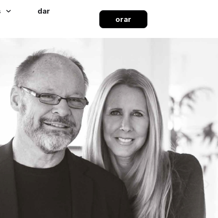
s
dar
orar