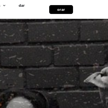
s
dar
orar