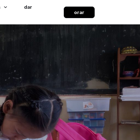
s
dar
orar