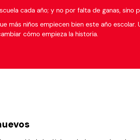
escuela cada año; y no por falta de ganas, sino p
e más niños empiecen bien este año escolar.
cambiar cómo empieza la historia.
 nuevos