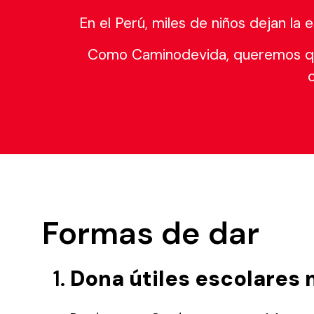
En el Perú, miles de niños dejan la 
Como Caminodevida, queremos qu
Formas de dar
Dona útiles escolares