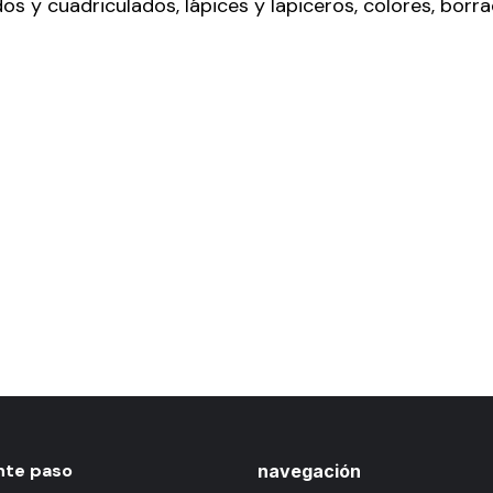
 y cuadriculados, lápices y lapiceros, colores, borrad
nte paso
navegación