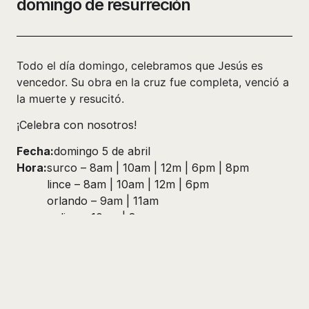
domingo de resurreción
Todo el día domingo, celebramos que Jesús es
vencedor. Su obra en la cruz fue completa, venció a
la muerte y resucitó.
¡Celebra con nosotros!
Fecha:
domingo 5 de abril
Hora:
surco – 8am | 10am | 12m | 6pm | 8pm
lince – 8am | 10am | 12m | 6pm
orlando – 9am | 11am
online – 10am | 8pm
Campus:
Surco – Buen Retiro 100
Lince – César Vallejo 442