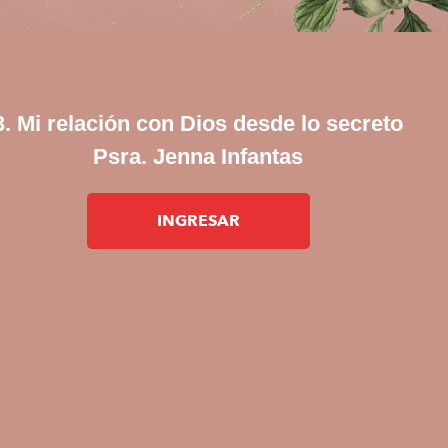
3. Mi relación con Dios desde lo secreto
Psra. Jenna Infantas
INGRESAR