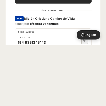
o transfiere directo
Misión Cristiana Camino de Vida
BCP
concepto:
ofrenda venezuela
$ DÓLARES
English
CTA CTE
194
9851345143
CCI
002
19400985134514
399
S/ SOLES
CTA CTE
194
9857432018
CCI
002
19400985743201
894
envía tu voucher a