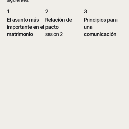
siguientes:
1
2
3
El asunto más
Relación de
Principios para
importante en el
pacto
una
matrimonio
sesión 2
comunicación
sesión 1
efectiva
sesión 3
4
5
6
Las cuatro leyes
La ley de la
​La ley de la
fundamentales
prioridad y la ley
posesión y ​la ley
del matrimonio
de la búsqueda
de la pureza
sesión 4
sesión 5
sesión 6
7
8
9
Las
Destrezas para
Intimidad sexual
necesidades
el éxito
sesión 9
básicas del
financiero
hombre y la
sesión 8